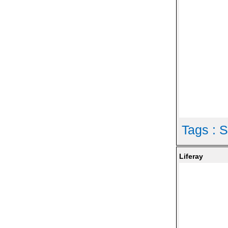
Tags :
S
Liferay