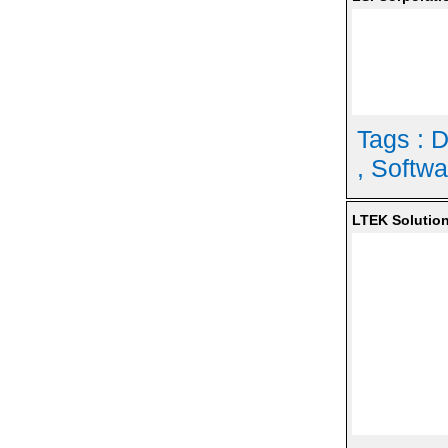
Tags :
D
, Softwa
LTEK Solutio