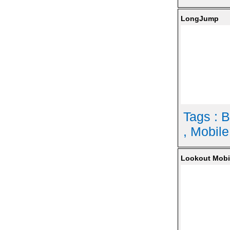
LongJump
Tags :
B
, Mobil
Lookout Mobil