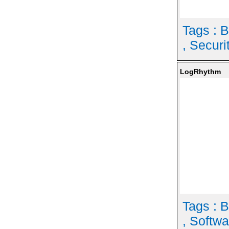
Tags :
B
, Securi
LogRhythm
Tags :
B
, Softwa