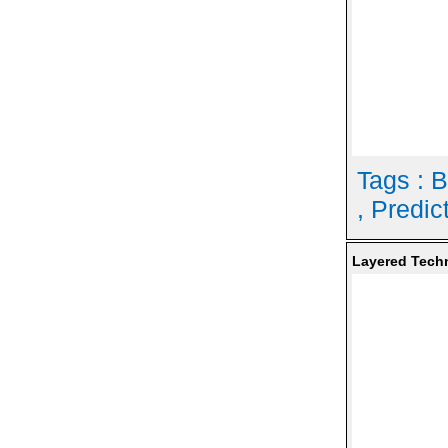
Tags :
B
, Predic
Layered Tech