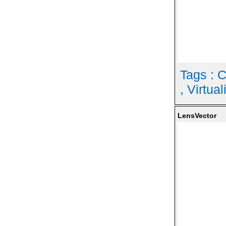
Tags :
C
, Virtual
LensVector