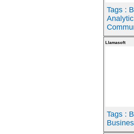
Tags :
B
Analytic
Commun
Llamasoft
Tags :
B
Busines