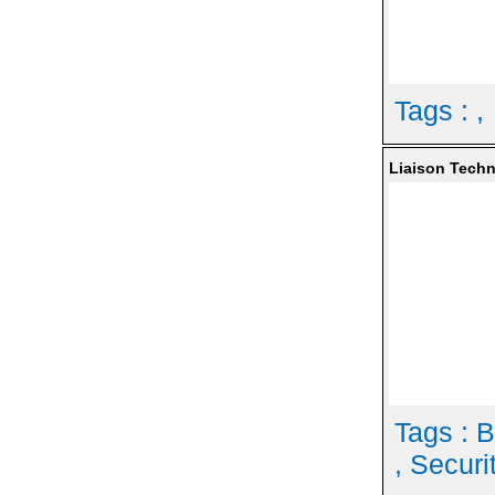
Tags :
,
Liaison Tech
Tags :
B
, Securi